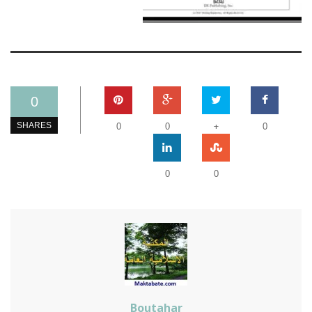
0
+
SHARES
0
0
0
0
0
Boutahar