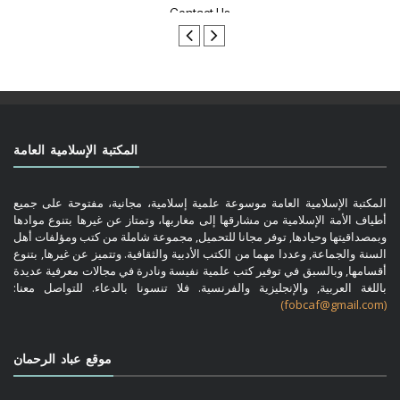
المكتبة الإسلامية العامة
المكتبة الإسلامية العامة موسوعة علمية إسلامية، مجانية، مفتوحة على جميع
أطياف الأمة الإسلامية من مشارقها إلى مغاربها، وتمتاز عن غيرها بتنوع موادها
وبمصداقيتها وحيادها, توفر مجانا للتحميل, مجموعة شاملة من كتب ومؤلفات أهل
السنة والجماعة, وعددا مهما من الكتب الأدبية والثقافية. وتتميز عن غيرها, بتنوع
أقسامها, وبالسبق في توفير كتب علمية نفيسة ونادرة في مجالات معرفية عديدة
باللغة العربية, والإنجليزية والفرنسية. فلا تنسونا بالدعاء. للتواصل معنا:
(fobcaf@gmail.com)
موقع عباد الرحمان