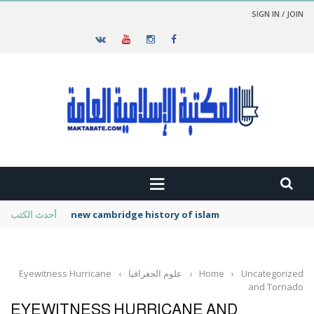
SIGN IN / JOIN
new cambridge history of islam
أحدث الكتب
Uncategorized
›
Home
›
علوم الجغرافيا
›
Eyewitness Hurricane
and Tornado
EYEWITNESS HURRICANE AND