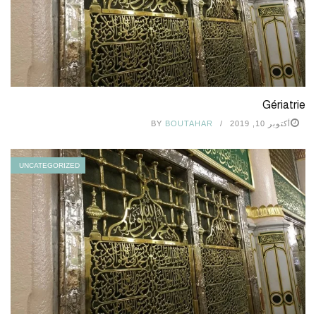
Gériatrie
أكتوبر 10, 2019
BOUTAHAR
BY
UNCATEGORIZED