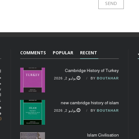
COMMENTS
POPULAR
RECENT
Cambridge History of Turkey
ا
م
BOUTAHAR
BY
يوليو 2, 2026
م
ت
ا
ع
new cambridge history of islam
و
BOUTAHAR
BY
يوليو 2, 2026
و
(fobcaf@gmail.com)
Islam Civilisation