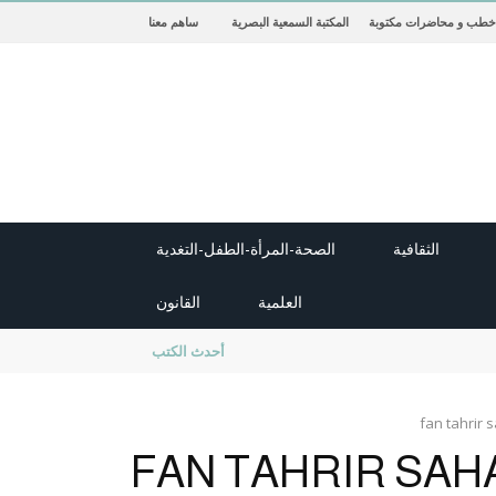
خطب و محاضرات مكتوبة
المكتبة السمعية البصرية
ساهم معنا
الثقافية
الصحة-المرأة-الطفل-التغدية
العلمية
القانون
new cambridge history of islam
أحدث الكتب
fan tahrir
FAN TAHRIR SAH