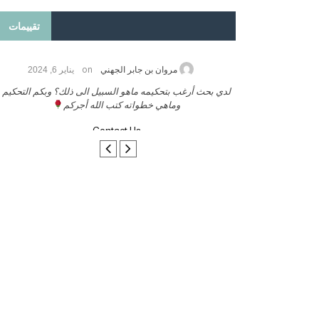
تقييمات
on
2026
مروان بن جابر الجهني
يناير 6, 2024
ب بنشر كتابي معكم
لدي بحث أرغب بتحكيمه ماهو السبيل الى ذلك؟ وبكم التحكيم
وماهي خطواته كتب الله أجركم
Contact Us