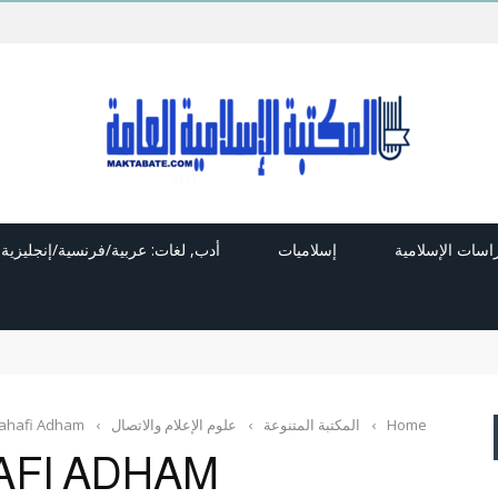
راسات الإسلامية
إسلاميات
أدب, لغات: عربية/فرنسية/إنجليزية
Home
›
المكتبة المتنوعة
›
علوم الإعلام والاتصال
›
 sahafi Adham
AFI ADHAM