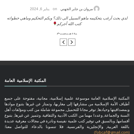
on
حامد الزريقي
يناير 25, 2026
السلام عليكم ورحمة الله وبركاتة أرغب بنشر كتابي معكم
لد
تواصل معنا
المكتبة الإسلامية العامة
المكتبة الإسلامية العامة موسوعة علمية إسلامية، مجانية، مفتوحة على جميع
أطياف الأمة الإسلامية من مشارقها إلى مغاربها، وتمتاز عن غيرها بتنوع موادها
وبمصداقيتها وحيادها, توفر مجانا للتحميل, مجموعة شاملة من كتب ومؤلفات أهل
السنة والجماعة, وعددا مهما من الكتب الأدبية والثقافية. وتتميز عن غيرها, بتنوع
أقسامها, وبالسبق في توفير كتب علمية نفيسة ونادرة في مجالات معرفية عديدة
باللغة العربية, والإنجليزية والفرنسية. فلا تنسونا بالدعاء. للتواصل معنا:
(fobcaf@gmail.com)