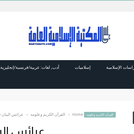
راسات الإسلامية
إسلاميات
أدب, لغات: عربية/فرنسية/إنجليزية
Home
›
القرآن الكريم وعلومه
›
عرائس البيان 
القرآن الكريم وعلومه
عرائس الب