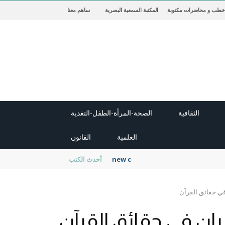
خطب و محاضرات مكتوبة
المكتبة السمعية البصرية
ساهم معنا
الثقافية
الصحة-المرأة-الطفل-التغدية
العلمية
القانون
new cambridge history of islam
أحدث الكتب
في حقائق القرآن
يان في حقائق القرآن