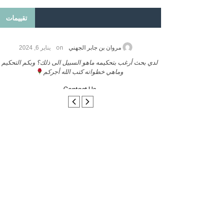
تقييمات
on
2026
مروان بن جابر الجهني
يناير 6, 2024
ب بنشر كتابي معكم
لدي بحث أرغب بتحكيمه ماهو السبيل الى ذلك؟ وبكم التحكيم
وماهي خطواته كتب الله أجركم
Contact Us