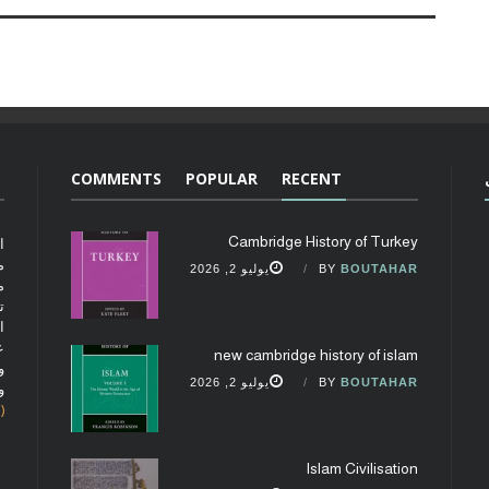
COMMENTS
POPULAR
RECENT
Cambridge History of Turkey
ا
م
BOUTAHAR
BY
يوليو 2, 2026
م
ت
ا
ع
new cambridge history of islam
و
BOUTAHAR
BY
يوليو 2, 2026
و
(fobcaf@gmail.com)
Islam Civilisation