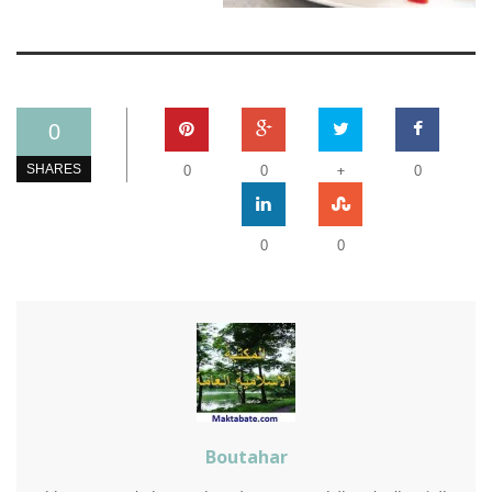
0
+
SHARES
0
0
0
0
0
Boutahar