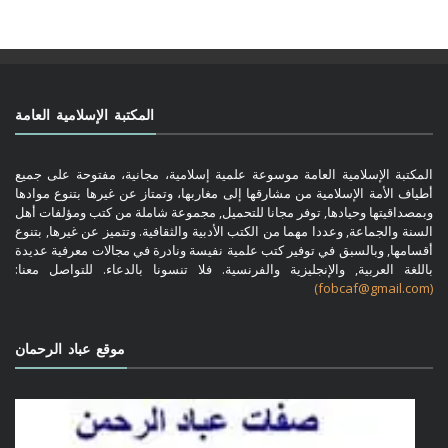
المكتبة الإسلامية العامة
المكتبة الإسلامية العامة موسوعة علمية إسلامية، مجانية، مفتوحة على جميع
أطياف الأمة الإسلامية من مشارقها إلى مغاربها، وتمتاز عن غيرها بتنوع موادها
وبمصداقيتها وحيادها, توفر مجانا للتحميل, مجموعة شاملة من كتب ومؤلفات أهل
السنة والجماعة, وعددا مهما من الكتب الأدبية والثقافية. وتتميز عن غيرها, بتنوع
أقسامها, وبالسبق في توفير كتب علمية نفيسة ونادرة في مجالات معرفية عديدة
باللغة العربية, والإنجليزية والفرنسية. فلا تنسونا بالدعاء. للتواصل معنا:
(fobcaf@gmail.com)
موقع عباد الرحمان