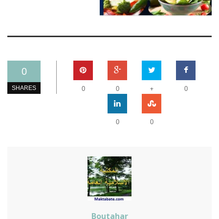
0
+
SHARES
0
0
0
0
0
Boutahar