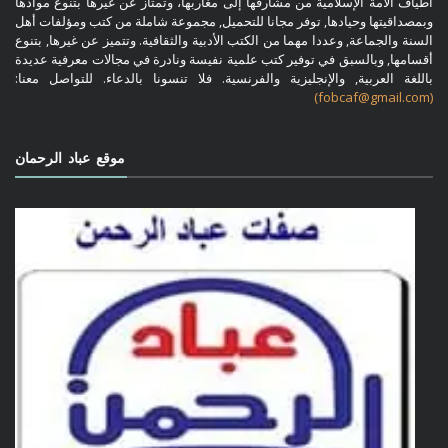
أطياف الأمة الإسلامية من مشارقها إلى مغاربها، وتمتاز عن غيرها بتنوع موادها
وبمصداقيتها وحيادها, توفر مجانا للتحميل, مجموعة شاملة من كتب ومؤلفات أهل
السنة والجماعة, وعددا مهما من الكتب الأدبية والثقافية. وتتميز عن غيرها, بتنوع
أقسامها, وبالسبق في توفير كتب علمية نفيسة ونادرة في مجالات معرفية عديدة
باللغة العربية, والإنجليزية والفرنسية. فلا تنسونا بالدعاء. للتواصل معنا:
(fobcaf@gmail.com)
موقع عباد الرحمان