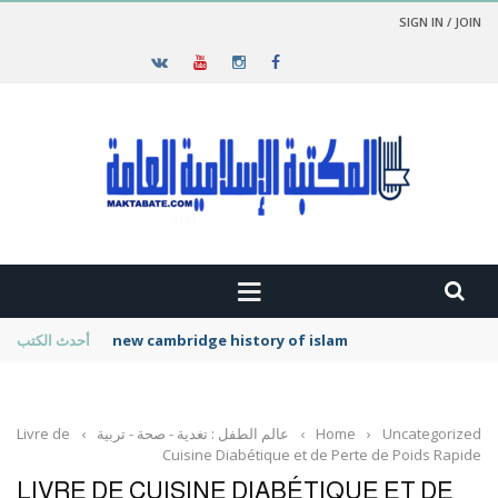
SIGN IN / JOIN
new cambridge history of islam
أحدث الكتب
Uncategorized
›
Home
›
عالم الطفل : تغدية - صحة - تربية
›
Livre de
Cuisine Diabétique et de Perte de Poids Rapide
LIVRE DE CUISINE DIABÉTIQUE ET DE