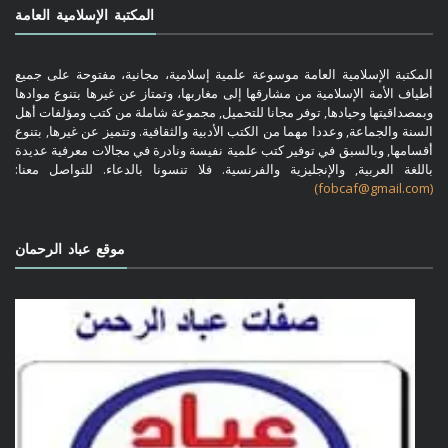
المكتبة الإسلامية العامة
المكتبة الإسلامية العامة موسوعة علمية إسلامية، مجانية، مفتوحة على جميع
أطياف الأمة الإسلامية من مشارقها إلى مغاربها، وتمتاز عن غيرها بتنوع موادها
وبمصداقيتها وحيادها, توفر مجانا للتحميل, مجموعة شاملة من كتب ومؤلفات أهل
السنة والجماعة, وعددا مهما من الكتب الأدبية والثقافية. وتتميز عن غيرها, بتنوع
أقسامها, وبالسبق في توفير كتب علمية نفيسة ونادرة في مجالات معرفية عديدة
باللغة العربية, والإنجليزية والفرنسية. فلا تنسونا بالدعاء. للتواصل معنا:
(fobcaf@gmail.com)
موقع عباد الرحمان