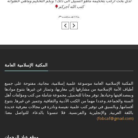
السلام عليكم ورحمة الله وبركاتة أرغب بنشر كتابي معكم
لد
تواصل معنا
المكتبة الإسلامية العامة
المكتبة الإسلامية العامة موسوعة علمية إسلامية، مجانية، مفتوحة على جميع
أطياف الأمة الإسلامية من مشارقها إلى مغاربها، وتمتاز عن غيرها بتنوع موادها
وبمصداقيتها وحيادها, توفر مجانا للتحميل, مجموعة شاملة من كتب ومؤلفات أهل
السنة والجماعة, وعددا مهما من الكتب الأدبية والثقافية. وتتميز عن غيرها, بتنوع
أقسامها, وبالسبق في توفير كتب علمية نفيسة ونادرة في مجالات معرفية عديدة
باللغة العربية, والإنجليزية والفرنسية. فلا تنسونا بالدعاء. للتواصل معنا:
(fobcaf@gmail.com)
موقع عباد الرحمان