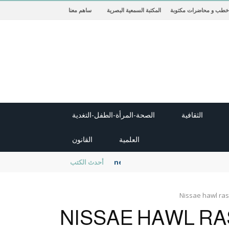
خطب و محاضرات مكتوبة
المكتبة السمعية البصرية
ساهم معنا
الثقافية
الصحة-المرأة-الطفل-التغدية
العلمية
القانون
new cambridge history of islam
أحدث الكتب
Nissae hawl ras
NISSAE HAWL RA