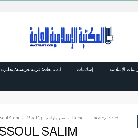
راسات الإسلامية
إسلاميات
أدب, لغات: عربية/فرنسية/إنجليزية
Uncategorized
›
Home
›
سير وتراجم - ق10-ق15
›
soul Salim
SSOUL SALIM