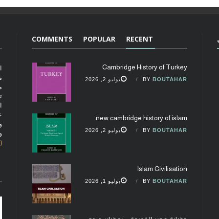
COMMENTS
POPULAR
RECENT
Cambridge History of Turkey
ا
م
BOUTAHAR
BY
يوليو 2, 2026
م
ت
ا
ع
new cambridge history of islam
و
BOUTAHAR
BY
يوليو 2, 2026
و
(fobcaf@gmail.com)
Islam Civilisation
BOUTAHAR
BY
يوليو 1, 2026