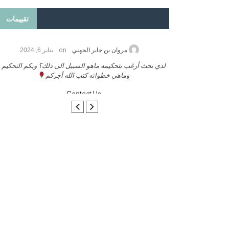
تقييمات
on
2026
مروان بن جابر الجهني
يناير 6, 2024
ب بنشر كتابي معكم
لدي بحث أرغب بتحكيمه ماهو السبيل الى ذلك؟ وبكم التحكيم
وماهي خطواته كتب الله أجركم
Contact Us