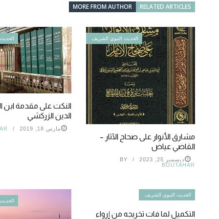
MORE FROM AUTHOR
RELATED ARTICLES
الحديث النبوي الشريف
الحديث 
النكت على مقدمة ابن ال
الدين الزركشي
مارس 18, 2019
AR
مشارق الأنوار على صحاح الآثار –
القاضي عياض
ديسمبر 25, 2023
BY
BOUTAHAR
الحديث النبوي الشريف
الحديث 
التكميل لما فات تخريجه من إرواء