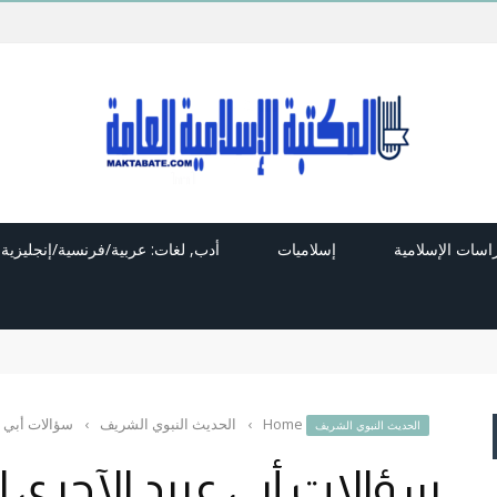
راسات الإسلامية
إسلاميات
أدب, لغات: عربية/فرنسية/إنجليزية
Home
›
الحديث النبوي الشريف
›
سؤالات أبي ع
الحديث النبوي الشريف
سؤالات أبي عبيد الآجري 