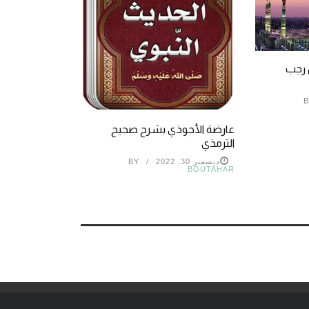
 رجب
B
عارضة الأحوذي بشرح صحيح
الترمذي
ديسمبر 30, 2022
BY
BOUTAHAR