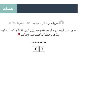
تقييمات
on
2026
مروان بن جابر الجهني
يناير 6, 2024
ب بنشر كتابي معكم
لدي بحث أرغب بتحكيمه ماهو السبيل الى ذلك؟ وبكم التحكيم
وماهي خطواته كتب الله أجركم
Contact Us