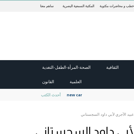
خطب و محاضرات مكتوبة
المكتبة السمعية البصرية
ساهم معنا
الثقافية
الصحة-المرأة-الطفل-التغدية
العلمية
القانون
new cambridge history of islam
أحدث الكتب
بيد الآجري لأبي داود السجستاني
لأبي داود السجستاني