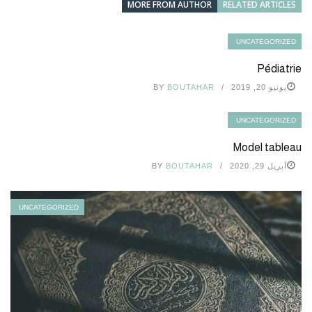
MORE FROM AUTHOR
RELATED ARTICLES
UNCATEGORIZED
Pédiatrie
يونيو 20, 2019
BOUTAHAR
BY
UNCATEGORIZED
Model tableau
أبريل 29, 2020
BOUTAHAR
BY
UNCATEGORIZED