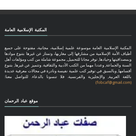
المكتبة الإسلامية العامة
المكتبة الإسلامية العامة موسوعة علمية إسلامية، مجانية، مفتوحة على جميع
أطياف الأمة الإسلامية من مشارقها إلى مغاربها، وتمتاز عن غيرها بتنوع موادها
وبمصداقيتها وحيادها, توفر مجانا للتحميل, مجموعة شاملة من كتب ومؤلفات أهل
السنة والجماعة, وعددا مهما من الكتب الأدبية والثقافية. وتتميز عن غيرها, بتنوع
أقسامها, وبالسبق في توفير كتب علمية نفيسة ونادرة في مجالات معرفية عديدة
باللغة العربية, والإنجليزية والفرنسية. فلا تنسونا بالدعاء. للتواصل معنا:
(fobcaf@gmail.com)
موقع عباد الرحمان