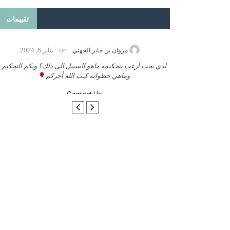
تقييمات
on
2026
مروان بن جابر الجهني
يناير 6, 2024
ب بنشر كتابي معكم
لدي بحث أرغب بتحكيمه ماهو السبيل الى ذلك؟ وبكم التحكيم
وماهي خطواته كتب الله أجركم
Contact Us