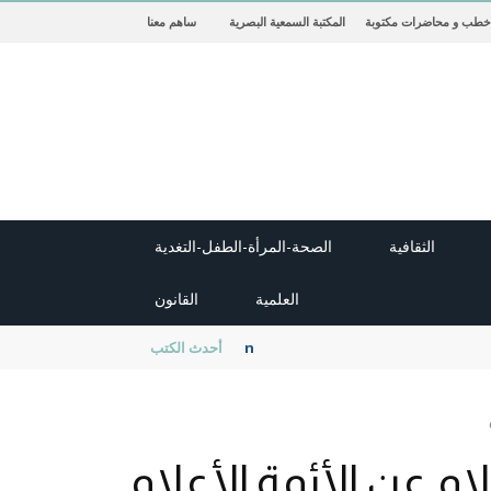
خطب و محاضرات مكتوبة
المكتبة السمعية البصرية
ساهم معنا
الثقافية
الصحة-المرأة-الطفل-التغدية
العلمية
القانون
new cambridge history of islam
أحدث الكتب
ام عن الأئمة الأعلام