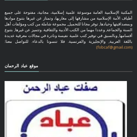
المكتبة الإسلامية العامة موسوعة علمية إسلامية، مجانية، مفتوحة على جميع
أطياف الأمة الإسلامية من مشارقها إلى مغاربها، وتمتاز عن غيرها بتنوع موادها
وبمصداقيتها وحيادها, توفر مجانا للتحميل, مجموعة شاملة من كتب ومؤلفات أهل
السنة والجماعة, وعددا مهما من الكتب الأدبية والثقافية. وتتميز عن غيرها, بتنوع
أقسامها, وبالسبق في توفير كتب علمية نفيسة ونادرة في مجالات معرفية عديدة
باللغة العربية, والإنجليزية والفرنسية. فلا تنسونا بالدعاء. للتواصل معنا:
(fobcaf@gmail.com)
موقع عباد الرحمان