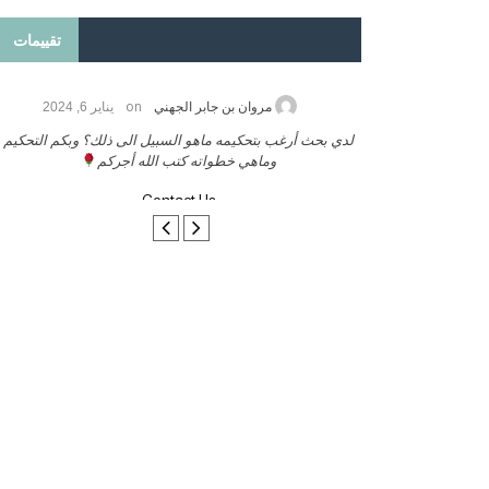
تقييمات
on
2026
مروان بن جابر الجهني
يناير 6, 2024
ب بنشر كتابي معكم
لدي بحث أرغب بتحكيمه ماهو السبيل الى ذلك؟ وبكم التحكيم
وماهي خطواته كتب الله أجركم
Contact Us