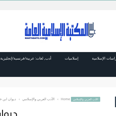
راسات الإسلامية
إسلاميات
أدب, لغات: عربية/فرنسية/إنجليزية
Home
›
الأدب العربي والإسلامي
›
ديوان ابن خا
الأدب العربي والإسلامي
ديوان