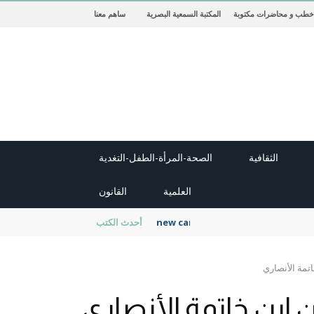
خطب و محاضرات مكتوبة
المكتبة السمعية البصرية
ساهم معنا
الثقافية
الصحة-المرأة-الطفل-التغدية
العلمية
القانون
new cambridge history of islam
أحدث الكتب
تمة الأنصاري
 ابن خاتمة الأنصاري