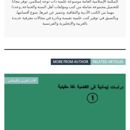
المكتبة الإسلامية العامة موسوعة علمية ذات توجه إسلامي, توفر مجانا
للتحميل,مجموعة شاملة من كتب ومؤلفات أهل السنة والجماعة, وعددا
مهما من الكتب الأدبية والثقافية. وتتميز عن غيرها, بتنوع أقسامها,
وبالسبق في توفير كتب علمية نفيسة ونادرة في مجالات معرفية عديدة
بالعربية والإنجليزية والفرنسية
MORE FROM AUTHOR
RELATED ARTICLES
الأدب العربي والإسلامي