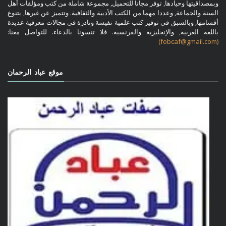
وبمصداقيتها وحيادها, توفر مجانا للتحميل, مجموعة شاملة من كتب ومؤلفات أهل
السنة والجماعة, وعددا مهما من الكتب الأدبية والثقافية. وتتميز عن غيرها, بتنوع
أقسامها, وبالسبق في توفير كتب علمية نفيسة ونادرة في مجالات معرفية عديدة
باللغة العربية, والإنجليزية والفرنسية. فلا تنسونا بالدعاء. للتواصل معنا:
(fobcaf@gmail.com)
موقع عباد الرحمان