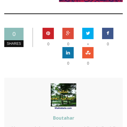
0
+
SHARES
0
0
0
0
0
Boutahar