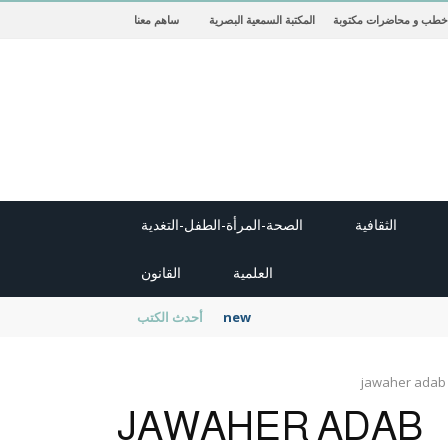
خطب و محاضرات مكتوبة
المكتبة السمعية البصرية
ساهم معنا
الثقافية
الصحة-المرأة-الطفل-التغدية
العلمية
القانون
new cambridge history of islam
أحدث الكتب
jawaher adab
JAWAHER ADAB