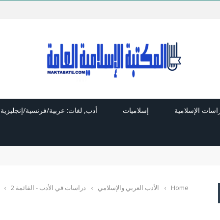
راسات الإسلامية
إسلاميات
أدب, لغات: عربية/فرنسية/إنجليزية
Home
›
الأدب العربي والإسلامي
›
دراسات في الأدب - القائمة 2
›