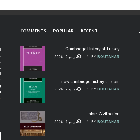
COMMENTS
POPULAR
RECENT
Cambridge History of Turkey
ا
م
BOUTAHAR
BY
يوليو 2, 2026
م
ت
ا
ع
new cambridge history of islam
و
BOUTAHAR
BY
يوليو 2, 2026
و
(fobcaf@gmail.com)
Islam Civilisation
BOUTAHAR
BY
يوليو 1, 2026