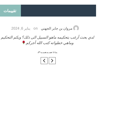
تقييمات
on
2026
مروان بن جابر الجهني
يناير 6, 2024
ب بنشر كتابي معكم
لدي بحث أرغب بتحكيمه ماهو السبيل الى ذلك؟ وبكم التحكيم
وماهي خطواته كتب الله أجركم
Contact Us