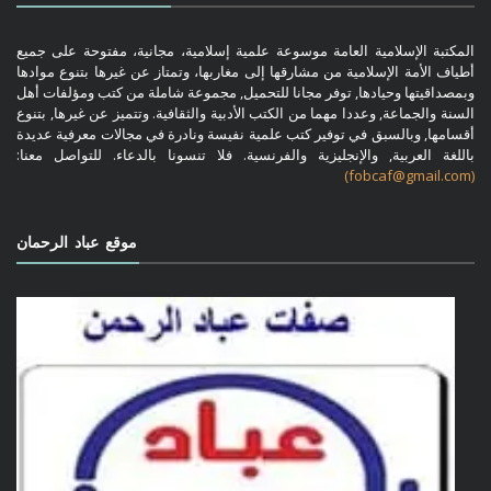
المكتبة الإسلامية العامة موسوعة علمية إسلامية، مجانية، مفتوحة على جميع
أطياف الأمة الإسلامية من مشارقها إلى مغاربها، وتمتاز عن غيرها بتنوع موادها
وبمصداقيتها وحيادها, توفر مجانا للتحميل, مجموعة شاملة من كتب ومؤلفات أهل
السنة والجماعة, وعددا مهما من الكتب الأدبية والثقافية. وتتميز عن غيرها, بتنوع
أقسامها, وبالسبق في توفير كتب علمية نفيسة ونادرة في مجالات معرفية عديدة
باللغة العربية, والإنجليزية والفرنسية. فلا تنسونا بالدعاء. للتواصل معنا:
(fobcaf@gmail.com)
موقع عباد الرحمان