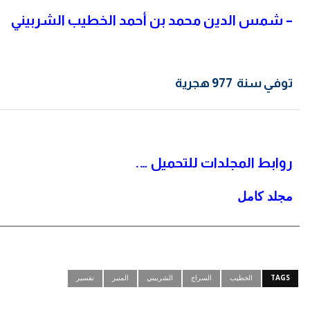
–
شمس الدين محمد بن أحمد الخطيب الشربيني
توفي سنة 977 هجرية
روابط المجلدات للتحميل ….
مجلد كامل
TAGS
الخطيب
السراج
الشربيني
المنير
تفسير