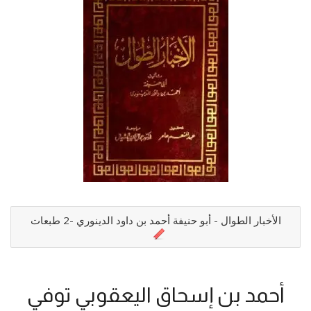
الأخبار الطوال - أبو حنيفة أحمد بن داود الدينوري -2 طبعات
أحمد بن إسحاق اليعقوبي توفي