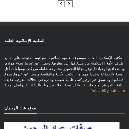
المكتبة الإسلامية العامة
المكتبة الإسلامية العامة موسوعة علمية إسلامية، مجانية، مفتوحة على جميع
أطياف الأمة الإسلامية من مشارقها إلى مغاربها، وتمتاز عن غيرها بتنوع موادها
وبمصداقيتها وحيادها, توفر مجانا للتحميل, مجموعة شاملة من كتب ومؤلفات أهل
السنة والجماعة, وعددا مهما من الكتب الأدبية والثقافية. وتتميز عن غيرها, بتنوع
أقسامها, وبالسبق في توفير كتب علمية نفيسة ونادرة في مجالات معرفية عديدة
باللغة العربية, والإنجليزية والفرنسية. فلا تنسونا بالدعاء. للتواصل معنا:
(fobcaf@gmail.com)
موقع عباد الرحمان