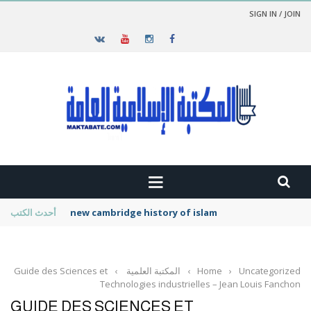
SIGN IN / JOIN
new cambridge history of islam
أحدث الكتب
Uncategorized
›
Home
›
المكتبة العلمية
›
Guide des Sciences et
Technologies industrielles – Jean Louis Fanchon
GUIDE DES SCIENCES ET