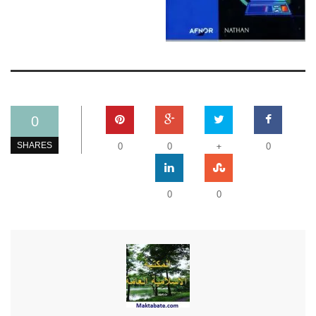
0
+
SHARES
0
0
0
0
0