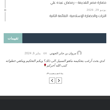
حضارة مصر القديمة – رمضان عبده علي
يونيو 29, 2026
التراث والحضارة الإسلامية- القائمة الثانية
تقييمات
on
حامد الزريقي
يناير 25, 2026
السلام عليكم ورحمة الله وبركاتة أرغب بنشر كتابي معكم
لدي بحث
تواصل معنا