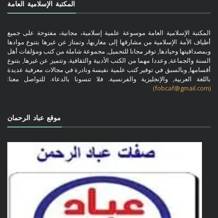
المكتبة الإسلامية العامة
المكتبة الإسلامية العامة موسوعة علمية إسلامية، مجانية، مفتوحة على جميع
أطياف الأمة الإسلامية من مشارقها إلى مغاربها، وتمتاز عن غيرها بتنوع موادها
وبمصداقيتها وحيادها, توفر مجانا للتحميل, مجموعة شاملة من كتب ومؤلفات أهل
السنة والجماعة, وعددا مهما من الكتب الأدبية والثقافية. وتتميز عن غيرها, بتنوع
أقسامها, وبالسبق في توفير كتب علمية نفيسة ونادرة في مجالات معرفية عديدة
باللغة العربية, والإنجليزية والفرنسية. فلا تنسونا بالدعاء. للتواصل معنا:
(fobcaf@gmail.com)
موقع عباد الرحمان