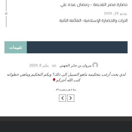
حضارة مصر القديمة – رمضان عبده علي
يونيو 29, 2026
التراث والحضارة الإسلامية- القائمة الثانية
تقييمات
on
حامد الزريقي
يناير 25, 2026
السلام عليكم ورحمة الله وبركاتة أرغب بنشر كتابي معكم
لد
تواصل معنا