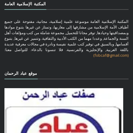
المكتبة الإسلامية العامة
المكتبة الإسلامية العامة موسوعة علمية إسلامية، مجانية، مفتوحة على جميع
أطياف الأمة الإسلامية من مشارقها إلى مغاربها، وتمتاز عن غيرها بتنوع موادها
وبمصداقيتها وحيادها, توفر مجانا للتحميل, مجموعة شاملة من كتب ومؤلفات أهل
السنة والجماعة, وعددا مهما من الكتب الأدبية والثقافية. وتتميز عن غيرها, بتنوع
أقسامها, وبالسبق في توفير كتب علمية نفيسة ونادرة في مجالات معرفية عديدة
باللغة العربية, والإنجليزية والفرنسية. فلا تنسونا بالدعاء. للتواصل معنا:
(fobcaf@gmail.com)
موقع عباد الرحمان