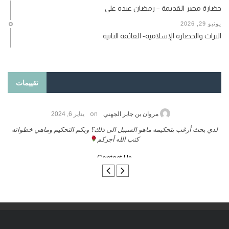
حضارة مصر القديمة – رمضان عبده علي
يونيو 29, 2026
التراث والحضارة الإسلامية- القائمة الثانية
تقييمات
on
حامد الزريقي
يناير 25, 2026
السلام عليكم ورحمة الله وبركاتة أرغب بنشر كتابي معكم
لد
تواصل معنا