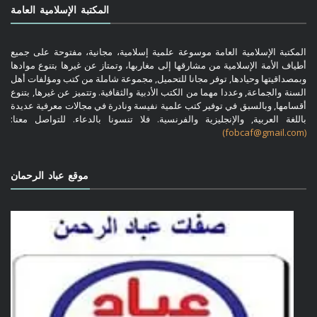
المكتبة الإسلامية العامة
المكتبة الإسلامية العامة موسوعة علمية إسلامية، مجانية، مفتوحة على جميع
أطياف الأمة الإسلامية من مشارقها إلى مغاربها، وتمتاز عن غيرها بتنوع موادها
وبمصداقيتها وحيادها, توفر مجانا للتحميل, مجموعة شاملة من كتب ومؤلفات أهل
السنة والجماعة, وعددا مهما من الكتب الأدبية والثقافية. وتتميز عن غيرها, بتنوع
أقسامها, وبالسبق في توفير كتب علمية نفيسة ونادرة في مجالات معرفية عديدة
باللغة العربية, والإنجليزية والفرنسية. فلا تنسونا بالدعاء. للتواصل معنا:
(fobcaf@gmail.com)
موقع عباد الرحمان