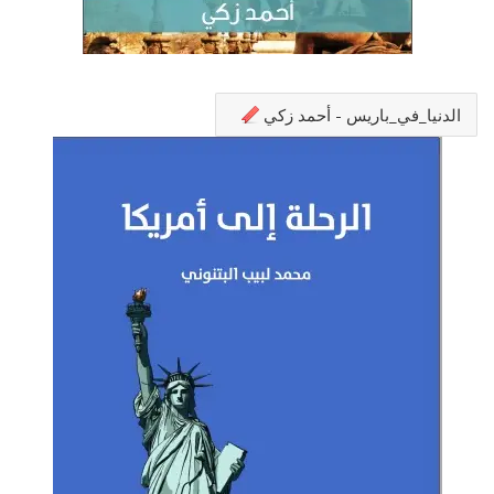
الدنيا_في_باريس - أحمد زكي