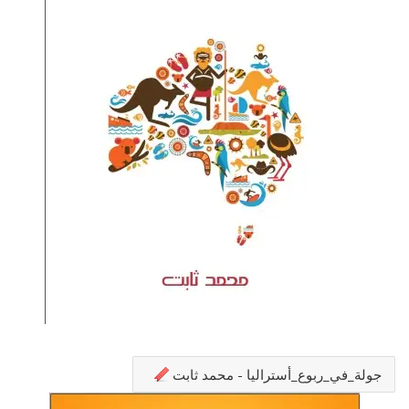
جولة_في_ربوع_أستراليا - محمد ثابت