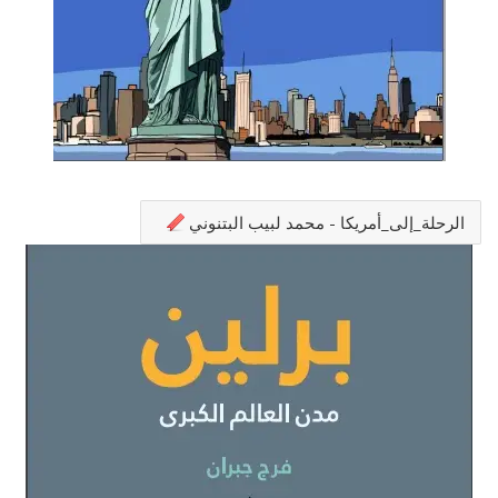
الرحلة_إلى_أمريكا - محمد لبيب البتنوني