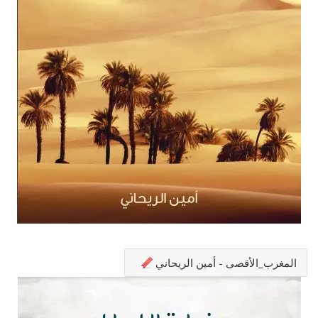
المغرب_الأقصى - أمين الريحاني