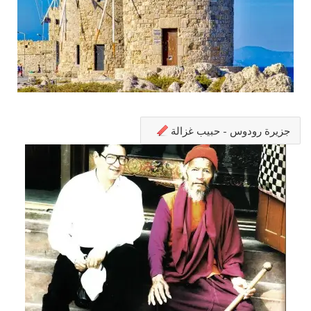
جزيرة رودوس - حبيب غزالة