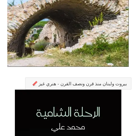
بيروت ولبنان منذ قرن ونصف القرن - هنري غيز