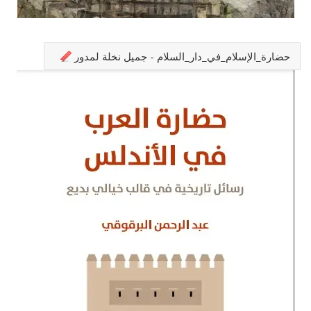
حضارة_الإسلام_في_دار_السلام - جميل نخلة لمدور