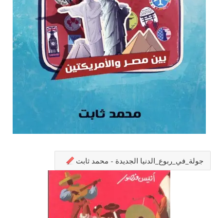
جولة_في_ربوع_الدنيا الجديدة - محمد ثابت