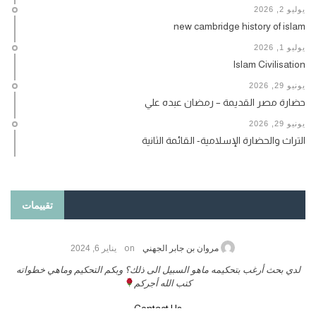
يوليو 2, 2026
new cambridge history of islam
يوليو 1, 2026
Islam Civilisation
يونيو 29, 2026
حضارة مصر القديمة – رمضان عبده علي
يونيو 29, 2026
التراث والحضارة الإسلامية- القائمة الثانية
تقييمات
on
يناير 25, 2026
مروان بن جابر الجهني
ركاتة أرغب بنشر كتابي معكم
لدي بحث أرغب بتحكيمه ماهو السبيل الى ذل
كتب الله أجركم
 معنا
Contact Us