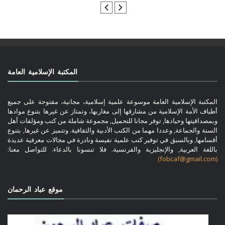
المكتبة الإسلامية العامة
المكتبة الإسلامية العامة موسوعة علمية إسلامية، مجانية، مفتوحة على جميع
أطياف الأمة الإسلامية من مشارقها إلى مغاربها، وتمتاز عن غيرها بتنوع موادها
وبمصداقيتها وحيادها, توفر مجانا للتحميل, مجموعة شاملة من كتب ومؤلفات أهل
السنة والجماعة, وعددا مهما من الكتب الأدبية والثقافية. وتتميز عن غيرها, بتنوع
أقسامها, وبالسبق في توفير كتب علمية نفيسة ونادرة في مجالات معرفية عديدة
باللغة العربية, والإنجليزية والفرنسية. فلا تنسونا بالدعاء. للتواصل معنا:
(fobcaf@gmail.com)
موقع عباد الرحمان