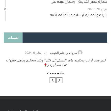
حضارة مصر القديمة – رمضان عبده علي
يونيو 29, 2026
التراث والحضارة الإسلامية- القائمة الثانية
تقييمات
on
حامد الزريقي
يناير 25, 2026
السلام عليكم ورحمة الله وبركاتة أرغب بنشر كتابي معكم
لد
تواصل معنا