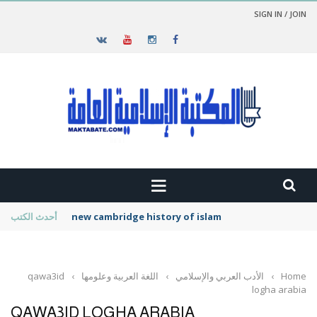
SIGN IN / JOIN
new cambridge history of islam
أحدث الكتب
Home
›
الأدب العربي والإسلامي
›
اللغة العربية وعلومها
›
qawa3id
logha arabia
QAWA3ID LOGHA ARABIA