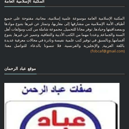
المكتبة الإسلامية العامة
المكتبة الإسلامية العامة موسوعة علمية إسلامية، مجانية، مفتوحة على جميع
أطياف الأمة الإسلامية من مشارقها إلى مغاربها، وتمتاز عن غيرها بتنوع موادها
وبمصداقيتها وحيادها, توفر مجانا للتحميل, مجموعة شاملة من كتب ومؤلفات أهل
السنة والجماعة, وعددا مهما من الكتب الأدبية والثقافية. وتتميز عن غيرها, بتنوع
أقسامها, وبالسبق في توفير كتب علمية نفيسة ونادرة في مجالات معرفية عديدة
باللغة العربية, والإنجليزية والفرنسية. فلا تنسونا بالدعاء. للتواصل معنا:
(fobcaf@gmail.com)
موقع عباد الرحمان