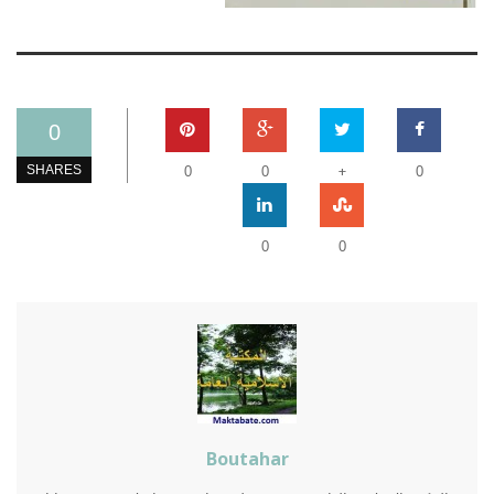
0
+
SHARES
0
0
0
0
0
Boutahar