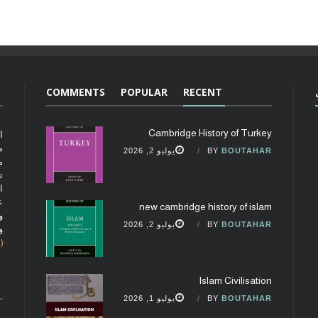
COMMENTS
POPULAR
RECENT
Cambridge History of Turkey
ا
م
BOUTAHAR
BY
يوليو 2, 2026
م
ت
ا
ع
new cambridge history of islam
و
BOUTAHAR
BY
يوليو 2, 2026
و
(fobcaf@gmail.com)
Islam Civilisation
BOUTAHAR
BY
يوليو 1, 2026