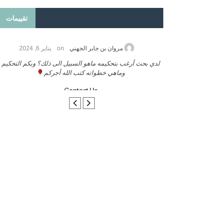
تقييمات
on
2026
مروان بن جابر الجهني
يناير 6, 2024
ب بنشر كتابي معكم
لدي بحث أرغب بتحكيمه ماهو السبيل الى ذلك؟ وبكم التحكيم
وماهي خطواته كتب الله أجركم
Contact Us