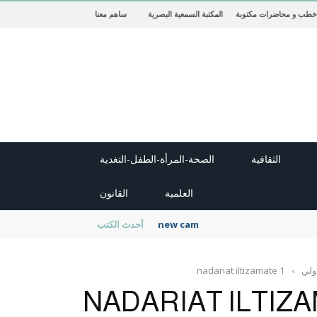
خطب و محاضرات مكتوبة
المكتبة السمعية البصرية
ساهم معنا
الثقافية
الصحة-المرأة-الطفل-التغدية
العلمية
القانون
new cambridge history of islam
أحدث الكتب
دولي
›
nadariat iltizamate 1
NADARIAT ILTIZA