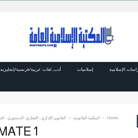
راسات الإسلامية
إسلاميات
أدب, لغات: عربية/فرنسية/إنجليزية
Home
›
المكتبة القانونية
›
القانون الإداري - التجاري- الدستوري - ال
MATE 1