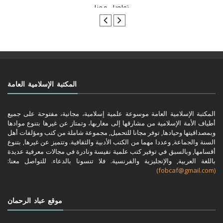
تواصل معنا
المكتبة الإسلامية العامة
المكتبة الإسلامية العامة موسوعة علمية إسلامية، مجانية، مفتوحة على جميع
أطياف الأمة الإسلامية من مشارقها إلى مغاربها، وتمتاز عن غيرها بتنوع موادها
وبمصداقيتها وحيادها, توفر مجانا للتحميل, مجموعة شاملة من كتب ومؤلفات أهل
السنة والجماعة, وعددا مهما من الكتب الأدبية والثقافية. وتتميز عن غيرها, بتنوع
أقسامها, وبالسبق في توفير كتب علمية نفيسة ونادرة في مجالات معرفية عديدة
باللغة العربية, والإنجليزية والفرنسية. فلا تنسونا بالدعاء. للتواصل معنا:
(fobcaf@gmail.com)
موقع عباد الرحمان