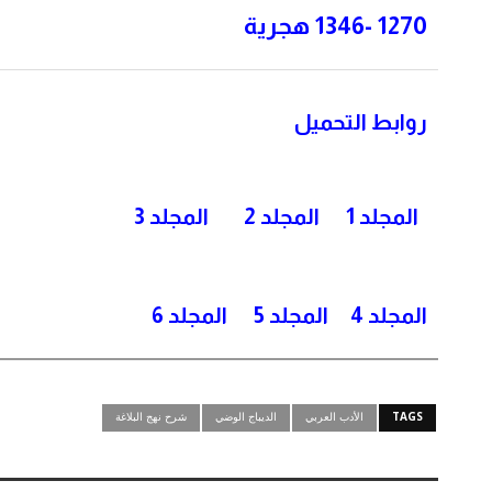
1270 -1346 هجرية
روابط التحميل
المجلد 1
المجلد 2
المجلد 3
المجلد 4
المجلد 5
المجلد 6
TAGS
الأدب العربي
الديباج الوضي
شرح نهج البلاغة