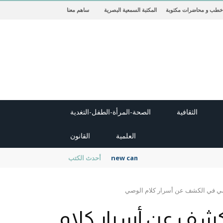
خطب و محاضرات مكتوبة
المكتبة السمعية البصرية
ساهم معنا
الثقافية
الصحة-المرأة-الطفل-التغدية
العلمية
القانون
new cambridge history of islam
أحدث الكتب
ضي في الكشف عن أسرار كلام الوصي
لكشف عن أسرار كلام