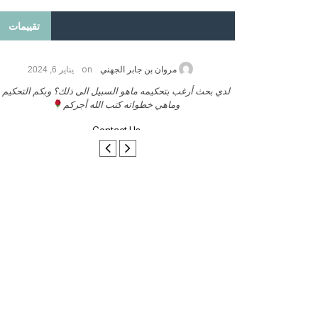
تقييمات
on
2026
مروان بن جابر الجهني
يناير 6, 2024
ب بنشر كتابي معكم
لدي بحث أرغب بتحكيمه ماهو السبيل الى ذلك؟ وبكم التحكيم
وماهي خطواته كتب الله أجركم
Contact Us