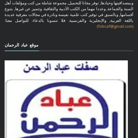
وبمصداقيتها وحيادها, توفر مجانا للتحميل, مجموعة شاملة من كتب ومؤلفات أهل
السنة والجماعة, وعددا مهما من الكتب الأدبية والثقافية. وتتميز عن غيرها, بتنوع
أقسامها, وبالسبق في توفير كتب علمية نفيسة ونادرة في مجالات معرفية عديدة
باللغة العربية, والإنجليزية والفرنسية. فلا تنسونا بالدعاء. للتواصل معنا:
(fobcaf@gmail.com)
موقع عباد الرحمان