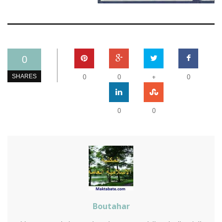
0
+
SHARES
0
0
0
0
0
Boutahar