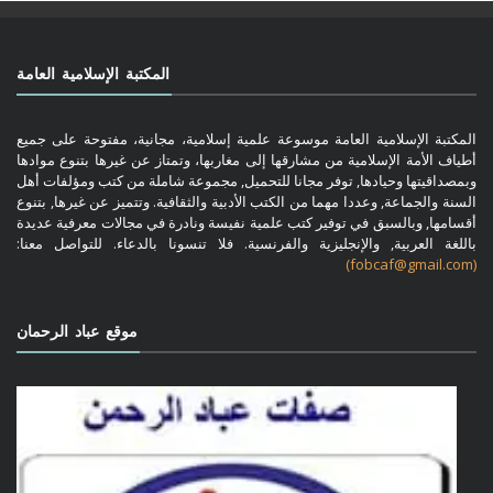
المكتبة الإسلامية العامة
المكتبة الإسلامية العامة موسوعة علمية إسلامية، مجانية، مفتوحة على جميع
أطياف الأمة الإسلامية من مشارقها إلى مغاربها، وتمتاز عن غيرها بتنوع موادها
وبمصداقيتها وحيادها, توفر مجانا للتحميل, مجموعة شاملة من كتب ومؤلفات أهل
السنة والجماعة, وعددا مهما من الكتب الأدبية والثقافية. وتتميز عن غيرها, بتنوع
أقسامها, وبالسبق في توفير كتب علمية نفيسة ونادرة في مجالات معرفية عديدة
باللغة العربية, والإنجليزية والفرنسية. فلا تنسونا بالدعاء. للتواصل معنا:
(fobcaf@gmail.com)
موقع عباد الرحمان