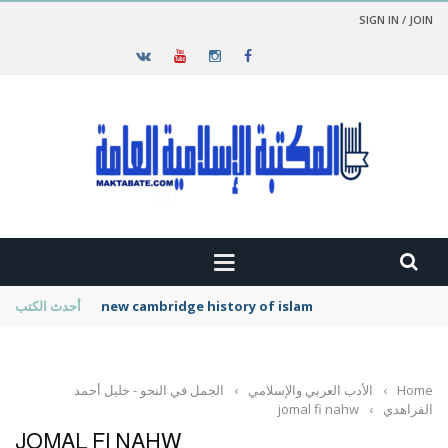
SIGN IN / JOIN
new cambridge history of islam
أحدث الكتب
Home
›
الأدب العربي والإسلامي
›
الجمل في النحو - خليل أحمد
الفراهدي
›
jomal fi nahw
JOMAL FI NAHW