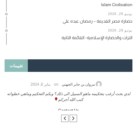
Islam Civilisation
يونيو 29, 2026
حضارة مصر القديمة – رمضان عبده علي
يونيو 29, 2026
التراث والحضارة الإسلامية- القائمة الثانية
تقييمات
on
حامد الزريقي
يناير 25, 2026
السلام عليكم ورحمة الله وبركاتة أرغب بنشر كتابي معكم
لد
تواصل معنا