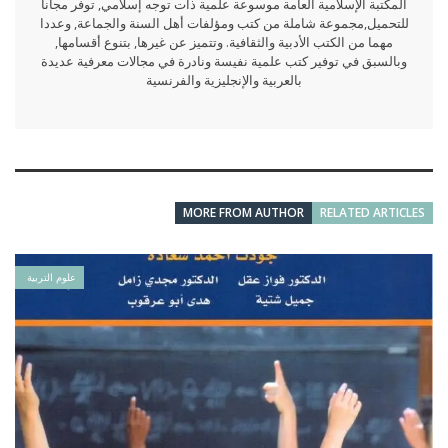
المكتبة الإسلامية العامة موسوعة علمية ذات توجه إسلامي, توفر مجانا
للتحميل,مجموعة شاملة من كتب ومؤلفات أهل السنة والجماعة, وعددا
مهما من الكتب الأدبية والثقافية. وتتميز عن غيرها, بتنوع أقسامها,
وبالسبق في توفير كتب علمية نفيسة ونادرة في مجالات معرفية عديدة
بالعربية والإنجليزية والفرنسية
MORE FROM AUTHOR
RELATED ARTICLES
علوم التربية