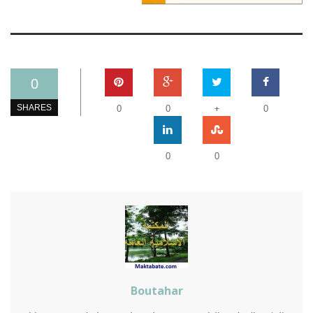
0
+
SHARES
0
0
0
0
0
Boutahar