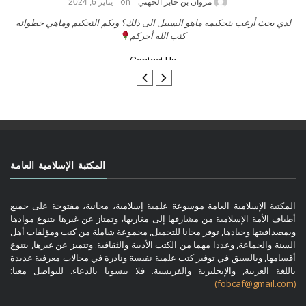
on
حامد الزريقي
يناير 25, 2026
السلام عليكم ورحمة الله وبركاتة أرغب بنشر كتابي معكم
لد
تواصل معنا
المكتبة الإسلامية العامة
المكتبة الإسلامية العامة موسوعة علمية إسلامية، مجانية، مفتوحة على جميع
أطياف الأمة الإسلامية من مشارقها إلى مغاربها، وتمتاز عن غيرها بتنوع موادها
وبمصداقيتها وحيادها, توفر مجانا للتحميل, مجموعة شاملة من كتب ومؤلفات أهل
السنة والجماعة, وعددا مهما من الكتب الأدبية والثقافية. وتتميز عن غيرها, بتنوع
أقسامها, وبالسبق في توفير كتب علمية نفيسة ونادرة في مجالات معرفية عديدة
باللغة العربية, والإنجليزية والفرنسية. فلا تنسونا بالدعاء. للتواصل معنا:
(fobcaf@gmail.com)