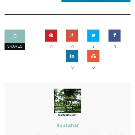
0
+
SHARES
0
0
0
0
0
Boutahar