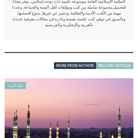
المكتبة الإسلامية العامة موسوعة علمية ذات توجه إسلامي, توفر مجانا
للتحميل,مجموعة شاملة من كتب ومؤلفات أهل السنة والجماعة, وعددا
مهما من الكتب الأدبية والثقافية. وتتميز عن غيرها, بتنوع أقسامها,
وبالسبق في توفير كتب علمية نفيسة ونادرة في مجالات معرفية عديدة
بالعربية والإنجليزية والفرنسية
MORE FROM AUTHOR
RELATED ARTICLES
علوم التربية