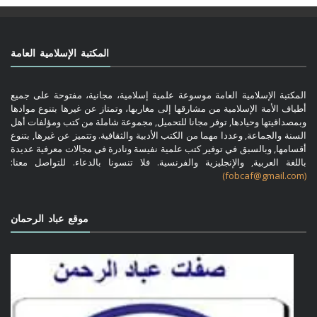
المكتبة الإسلامية العامة
المكتبة الإسلامية العامة موسوعة علمية إسلامية، مجانية، مفتوحة على جميع
أطياف الأمة الإسلامية من مشارقها إلى مغاربها، وتمتاز عن غيرها بتنوع موادها
وبمصداقيتها وحيادها, توفر مجانا للتحميل, مجموعة شاملة من كتب ومؤلفات أهل
السنة والجماعة, وعددا مهما من الكتب الأدبية والثقافية. وتتميز عن غيرها, بتنوع
أقسامها, وبالسبق في توفير كتب علمية نفيسة ونادرة في مجالات معرفية عديدة
باللغة العربية, والإنجليزية والفرنسية. فلا تنسونا بالدعاء. للتواصل معنا:
(fobcaf@gmail.com)
موقع عباد الرحمان