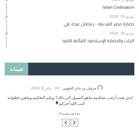
Islam Civilisation
يونيو 29, 2026
حضارة مصر القديمة – رمضان عبده علي
يونيو 29, 2026
التراث والحضارة الإسلامية- القائمة الثانية
تقييمات
on
حامد الزريقي
يناير 25, 2026
السلام عليكم ورحمة الله وبركاتة أرغب بنشر كتابي معكم
لد
تواصل معنا