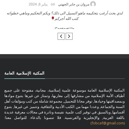
on
 2026
مروان بن جابر الجهني
يناير 6, 24
ب بنشر كتابي معكم
لدي بحث أرغب بتحكيمه ماهو السبيل الى ذلك؟ وبكم 
كتب الله أجركم
Contact Us
المكتبة الإسلامية العامة
المكتبة الإسلامية العامة موسوعة علمية إسلامية، مجانية، مفتوحة على جميع
أطياف الأمة الإسلامية من مشارقها إلى مغاربها، وتمتاز عن غيرها بتنوع موادها
وبمصداقيتها وحيادها, توفر مجانا للتحميل, مجموعة شاملة من كتب ومؤلفات أهل
السنة والجماعة, وعددا مهما من الكتب الأدبية والثقافية. وتتميز عن غيرها, بتنوع
أقسامها, وبالسبق في توفير كتب علمية نفيسة ونادرة في مجالات معرفية عديدة
باللغة العربية, والإنجليزية والفرنسية. فلا تنسونا بالدعاء. للتواصل معنا:
(fobcaf@gmail.com)