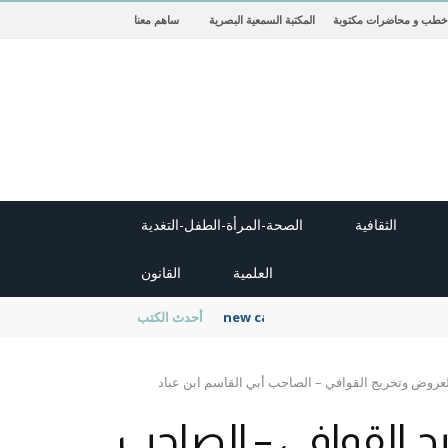
خطب و محاضرات مكتوبة
المكتبة السمعية البصرية
ساهم معنا
الثقافية
الصحة-المرأة-الطفل-التغدية
العلمية
القانون
new cambridge history of islam
أحدث الكتب
العروض وتخريج القوافي – الصاحب أبي القاسم ابن عباد
ج القوافي – الصاحب