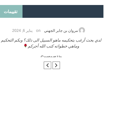
تقييمات
on
2026
مروان بن جابر الجهني
يناير 6, 2024
ب بنشر كتابي معكم
لدي بحث أرغب بتحكيمه ماهو السبيل الى ذلك؟ وبكم التحكيم
وماهي خطواته كتب الله أجركم
Contact Us