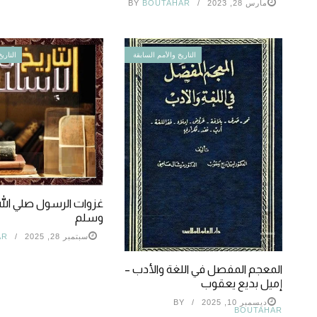
مارس 28, 2023
BOUTAHAR
BY
التاريخ والأمم السابقة
التاري
غزوات الرسول صلي الله
وسلم
سبتمبر 28, 2025
AR
المعجم المفصل في اللغة والأدب –
إميل بديع يعقوب
ديسمبر 10, 2025
BY
BOUTAHAR