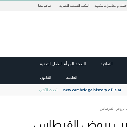
خطب و محاضرات مكتوبة
المكتبة السمعية البصرية
ساهم معنا
الثقافية
الصحة-المرأة-الطفل-التغدية
العلمية
القانون
new cambridge history of islam
أحدث الكتب
ب بروض القرطاس
رب بروض القرطاس