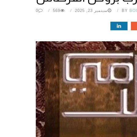
BO
BY
سبتمبر 23, 2025
569
0