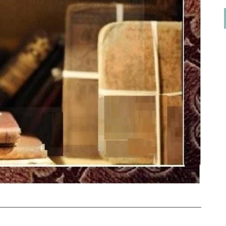
on
مروان بن جابر الجهني
يناير 6, 2024
ب بتحكيمه ماهو السبيل الى ذلك؟ وبكم التحكيم
وماهي خطواته كتب الله أجركم
Contact Us