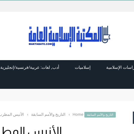
راسات الإسلامية
إسلاميات
أدب, لغات: عربية/فرنسية/إنجليزية
Home
›
التاريخ والأمم السابقة
›
الأنيس المطر
التاريخ والأمم السابقة
الأنيس المط