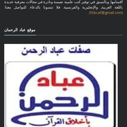
أقسامها, وبالسبق في توفير كتب علمية نفيسة ونادرة في مجالات معرفية عديدة
باللغة العربية, والإنجليزية والفرنسية. فلا تنسونا بالدعاء. للتواصل معنا:
(fobcaf@gmail.com)
موقع عباد الرحمان