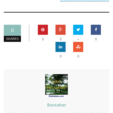
0
+
SHARES
0
0
0
0
0
Boutahar