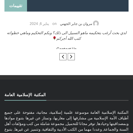
تقييمات
on
حامد الزريقي
يناير 25, 2026
السلام عليكم ورحمة الله وبركاتة أرغب بنشر كتابي معكم
لد
تواصل معنا
المكتبة الإسلامية العامة
المكتبة الإسلامية العامة موسوعة علمية إسلامية، مجانية، مفتوحة على جميع
أطياف الأمة الإسلامية من مشارقها إلى مغاربها، وتمتاز عن غيرها بتنوع موادها
وبمصداقيتها وحيادها, توفر مجانا للتحميل, مجموعة شاملة من كتب ومؤلفات أهل
السنة والجماعة, وعددا مهما من الكتب الأدبية والثقافية. وتتميز عن غيرها, بتنوع