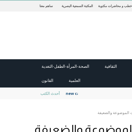
خطب و محاضرات مكتوبة
المكتبة السمعية البصرية
ساهم معنا
الثقافية
الصحة-المرأة-الطفل-التغدية
العلمية
القانون
new cambridge history of islam
أحدث الكتب
ث الموضوعة والضعيفة
الموضوعة والضعيفة