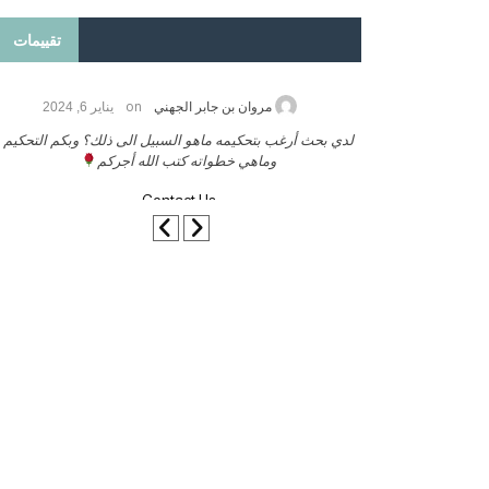
تقييمات
on
2026
مروان بن جابر الجهني
يناير 6, 2024
ب بنشر كتابي معكم
لدي بحث أرغب بتحكيمه ماهو السبيل الى ذلك؟ وبكم التحكيم
وماهي خطواته كتب الله أجركم
Contact Us