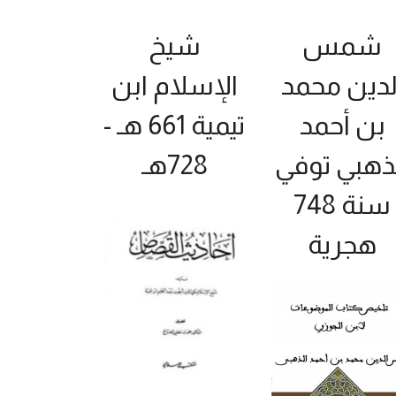
شمس
شيخ
لدين محمد
الإسلام ابن
بن أحمد
تيمية 661 هـ -
ذهبي توفي
728هـ
سنة 748
هجرية