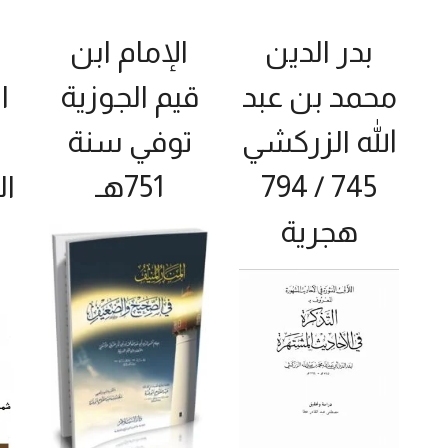
بدر الدين
الإمام ابن
محمد بن عبد
قيم الجوزية
ا
الله الزركشي
توفي سنة
745 / 794
751هـ
ال
هجرية