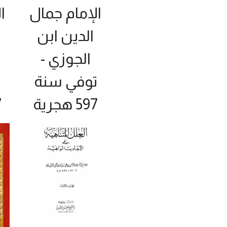
الإمام جمال
ا
الدين ابن
الجوزي -
توفي سنة
ت
597 هجرية
7