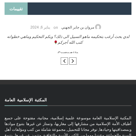
تقييمات
on
مروان بن جابر الجهني
يناير 6, 2024
لدي بحث أرغب بتحكيمه ماهو السبيل الى ذلك؟ وبكم التحكيم وماهي خطواته
كتب الله أجركم
Contact Us
المكتبة الإسلامية العامة
المكتبة الإسلامية العامة موسوعة علمية إسلامية، مجانية، مفتوحة على جميع
أطياف الأمة الإسلامية من مشارقها إلى مغاربها، وتمتاز عن غيرها بتنوع موادها
وبمصداقيتها وحيادها, توفر مجانا للتحميل, مجموعة شاملة من كتب ومؤلفات أهل
السنة والجماعة, وعددا مهما من الكتب الأدبية والثقافية. وتتميز عن غيرها, بتنوع