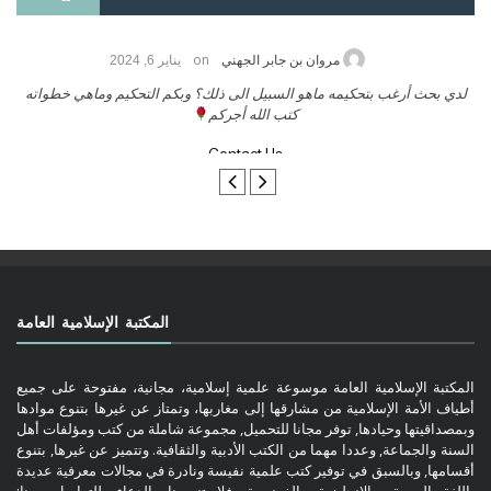
on
حامد الزريقي
يناير 25, 2026
مروان 
 ورحمة الله وبركاتة أرغب بنشر كتابي معكم
لدي بحث أرغب بتحكيمه ماهو
تواصل معنا
المكتبة الإسلامية العامة
المكتبة الإسلامية العامة موسوعة علمية إسلامية، مجانية، مفتوحة على جميع
أطياف الأمة الإسلامية من مشارقها إلى مغاربها، وتمتاز عن غيرها بتنوع موادها
وبمصداقيتها وحيادها, توفر مجانا للتحميل, مجموعة شاملة من كتب ومؤلفات أهل
السنة والجماعة, وعددا مهما من الكتب الأدبية والثقافية. وتتميز عن غيرها, بتنوع
أقسامها, وبالسبق في توفير كتب علمية نفيسة ونادرة في مجالات معرفية عديدة
باللغة العربية, والإنجليزية والفرنسية. فلا تنسونا بالدعاء. للتواصل معنا: