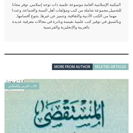
المكتبة الإسلامية العامة موسوعة علمية ذات توجه إسلامي, توفر مجانا
للتحميل,مجموعة شاملة من كتب ومؤلفات أهل السنة والجماعة, وعددا
مهما من الكتب الأدبية والثقافية. وتتميز عن غيرها, بتنوع أقسامها,
وبالسبق في توفير كتب علمية نفيسة ونادرة في مجالات معرفية عديدة
بالعربية والإنجليزية والفرنسية
MORE FROM AUTHOR
RELATED ARTICLES
الأدب العربي والإسلامي