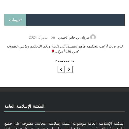
تقييمات
on
حامد الزريقي
يناير 25, 2026
مرو
يكم ورحمة الله وبركاتة أرغب بنشر كتابي معكم
لدي بحث أرغب بتحكيمه م
تواصل معنا
المكتبة الإسلامية العامة
المكتبة الإسلامية العامة موسوعة علمية إسلامية، مجانية، مفتوحة على جميع
أطياف الأمة الإسلامية من مشارقها إلى مغاربها، وتمتاز عن غيرها بتنوع موادها