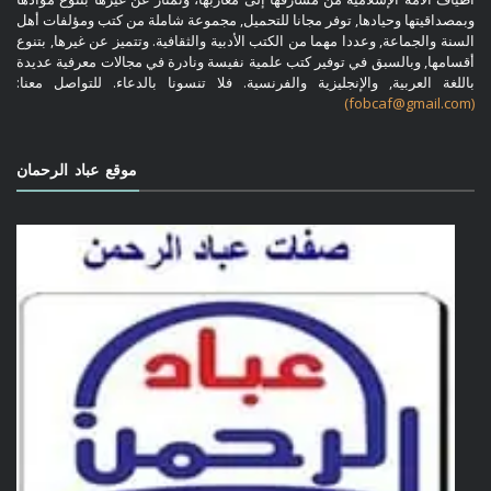
وبمصداقيتها وحيادها, توفر مجانا للتحميل, مجموعة شاملة من كتب ومؤلفات أهل
السنة والجماعة, وعددا مهما من الكتب الأدبية والثقافية. وتتميز عن غيرها, بتنوع
أقسامها, وبالسبق في توفير كتب علمية نفيسة ونادرة في مجالات معرفية عديدة
باللغة العربية, والإنجليزية والفرنسية. فلا تنسونا بالدعاء. للتواصل معنا:
(fobcaf@gmail.com)
موقع عباد الرحمان