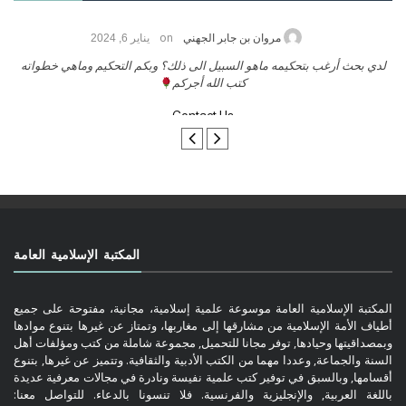
on
 الزريقي
يناير 25, 2026
مروان بن جابر
 الله وبركاتة أرغب بنشر كتابي معكم
لدي بحث أرغب بتحكيمه ماهو السبي
كتب ال
تواصل معنا
 Us
المكتبة الإسلامية العامة
المكتبة الإسلامية العامة موسوعة علمية إسلامية، مجانية، مفتوحة على جميع
أطياف الأمة الإسلامية من مشارقها إلى مغاربها، وتمتاز عن غيرها بتنوع موادها
وبمصداقيتها وحيادها, توفر مجانا للتحميل, مجموعة شاملة من كتب ومؤلفات أهل
السنة والجماعة, وعددا مهما من الكتب الأدبية والثقافية. وتتميز عن غيرها, بتنوع
أقسامها, وبالسبق في توفير كتب علمية نفيسة ونادرة في مجالات معرفية عديدة
باللغة العربية, والإنجليزية والفرنسية. فلا تنسونا بالدعاء. للتواصل معنا: