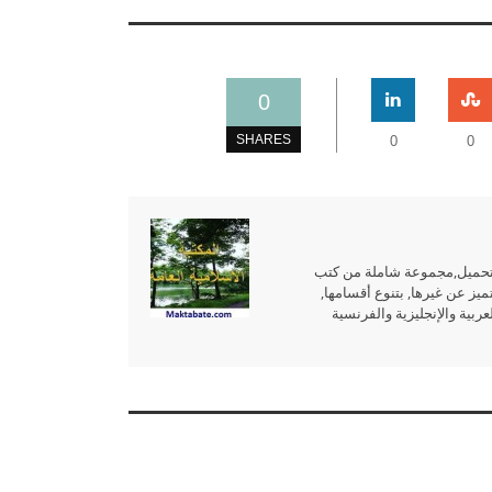
0
on
ر الجهني
يناير 6, 2024
و السبيل الى ذلك؟ وبكم التحكيم
SHARES
0
0
 كتب الله أجركم
Contact 
للتحميل,مجموعة شاملة من كتب
ميز عن غيرها, بتنوع أقسامها,
بية والإنجليزية والفرنسية