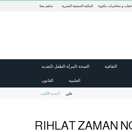
خطب و محاضرات مكتوبة
المكتبة السمعية البصرية
ساهم معنا
الثقافية
الصحة-المرأة-الطفل-التغدية
العلمية
القانون
حضارة مصر القديمة – رمضان عبده علي
أحدث الكتب
RIHLAT ZAMAN 