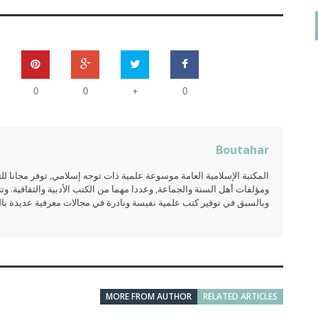
on
حامد الزريقي
يناير 25, 2026
مروان بن جاب
+
لام عليكم ورحمة الله وبركاتة أرغب بنشر كتابي معكم
لدي بحث أرغب بتحكيمه ماه
0
0
0
وماهي خطواته
تواصل معنا
Us
Boutahar
المكتبة الإسلامية العامة موسوعة علمية ذات توجه إسلامي, توفر مجانا 
ومؤلفات أهل السنة والجماعة, وعددا مهما من الكتب الأدبية والثقافية. وتت
وبالسبق في توفير كتب علمية نفيسة ونادرة في مجالات معرفية عديدة بالعر
MORE FROM AUTHOR
RELATED ARTICLES