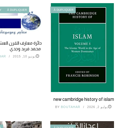
Y
À DUPLIQUER
À DUPLIQUER
دائرة معارف القرن العش
محمد فريد وجدي
يونيو 10, 2015
HAR
new cambridge history of islam
يوليو 2, 2026
BOUTAHAR
BY
R
À DUPLIQUER