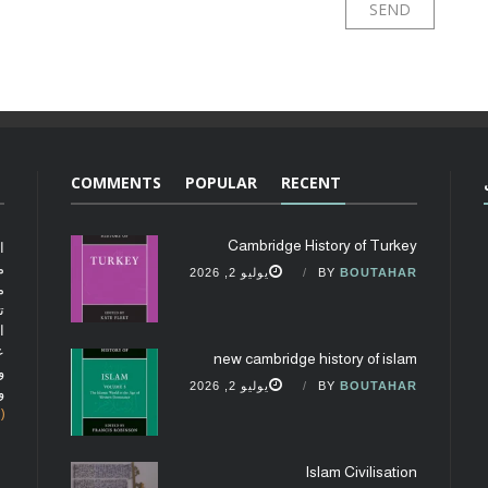
COMMENTS
POPULAR
RECENT
Cambridge History of Turkey
ا
م
BOUTAHAR
BY
يوليو 2, 2026
م
ت
ا
ع
new cambridge history of islam
و
BOUTAHAR
BY
يوليو 2, 2026
و
(fobcaf@gmail.com)
Islam Civilisation