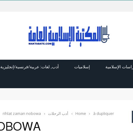
راسات الإسلامية
إسلاميات
أدب, لغات: عربية/فرنسية/إنجليزية
à dupliquer
›
Home
›
أدب الرحلات
›
rihlat zaman nobowa
NOBOWA