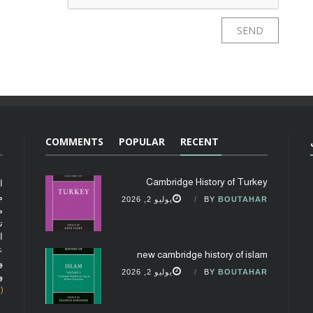
COMMENTS
POPULAR
RECENT
Cambridge History of Turkey
ا
م
BOUTAHAR
BY
يوليو 2, 2026
م
ت
ا
ع
new cambridge history of islam
و
BOUTAHAR
BY
يوليو 2, 2026
و
(fobcaf@gmail.com)