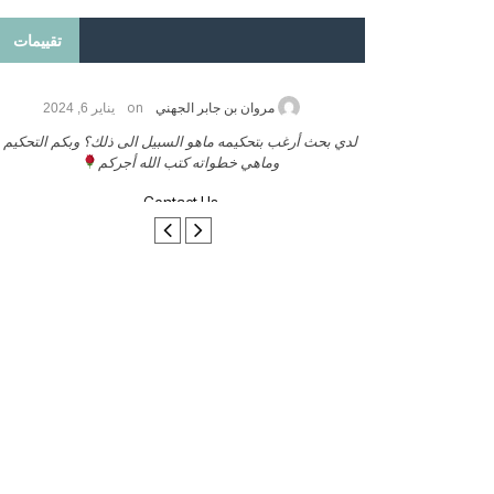
تقييمات
on
2026
مروان بن جابر الجهني
يناير 6, 2024
ب بنشر كتابي معكم
لدي بحث أرغب بتحكيمه ماهو السبيل الى ذلك؟ وبكم التحكيم
وماهي خطواته كتب الله أجركم
Contact Us