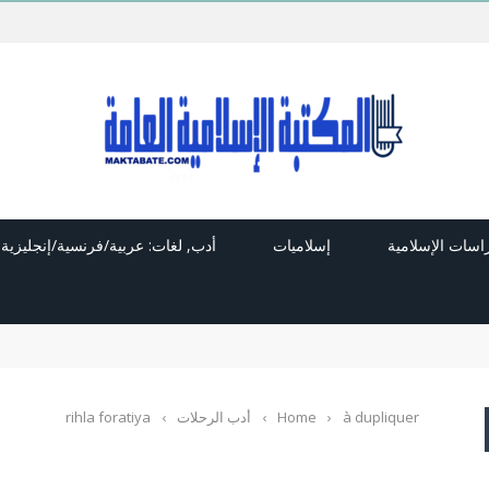
راسات الإسلامية
إسلاميات
أدب, لغات: عربية/فرنسية/إنجليزية
à dupliquer
›
Home
›
أدب الرحلات
›
rihla foratiya