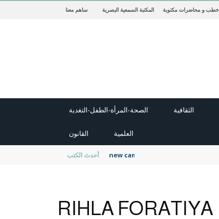
خطب و محاضرات مكتوبة
المكتبة السمعية البصرية
ساهم معنا
الثقافية
الصحة-المرأة-الطفل-التغدية
العلمية
القانون
new cambridge history of islam
أحدث الكتب
RIHLA FORATIYA