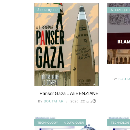
À DUPLIQUER
À DUPLIQUE
BY
BOUT
Panser Gaza – Ali BENZIANE
مايو 22, 2026
BOUTAHAR
BY
TECHNOLOGY
À DUPLIQUER
TECHNOLOG