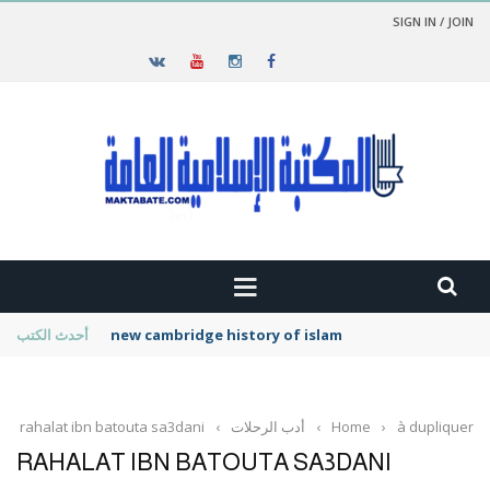
SIGN IN / JOIN
new cambridge history of islam
أحدث الكتب
à dupliquer
›
Home
›
أدب الرحلات
›
rahalat ibn batouta sa3dani
RAHALAT IBN BATOUTA SA3DANI