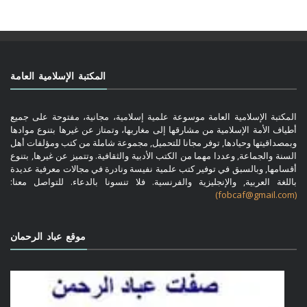
المكتبة الإسلامية العامة
المكتبة الإسلامية العامة موسوعة علمية إسلامية، مجانية، مفتوحة على جميع
أطياف الأمة الإسلامية من مشارقها إلى مغاربها، وتمتاز عن غيرها بتنوع موادها
وبمصداقيتها وحيادها, توفر مجانا للتحميل, مجموعة شاملة من كتب ومؤلفات أهل
السنة والجماعة, وعددا مهما من الكتب الأدبية والثقافية. وتتميز عن غيرها, بتنوع
أقسامها, وبالسبق في توفير كتب علمية نفيسة ونادرة في مجالات معرفية عديدة
باللغة العربية, والإنجليزية والفرنسية. فلا تنسونا بالدعاء. للتواصل معنا:
(fobcaf@gmail.com)
موقع عباد الرحمان