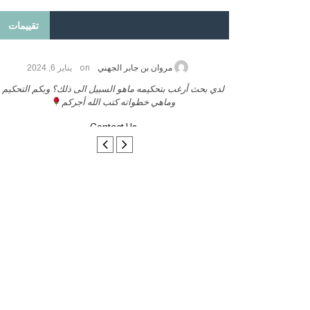
تقييمات
on
2026
مروان بن جابر الجهني
يناير 6, 2024
ب بنشر كتابي معكم
لدي بحث أرغب بتحكيمه ماهو السبيل الى ذلك؟ وبكم التحكيم
وماهي خطواته كتب الله أجركم
Contact Us