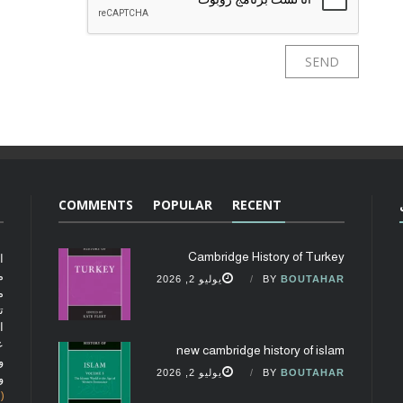
COMMENTS
POPULAR
RECENT
Cambridge History of Turkey
ا
م
BOUTAHAR
BY
يوليو 2, 2026
م
ت
ا
ع
new cambridge history of islam
و
BOUTAHAR
BY
يوليو 2, 2026
و
(fobcaf@gmail.com)