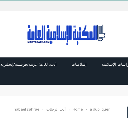
راسات الإسلامية
إسلاميات
أدب, لغات: عربية/فرنسية/إنجليزية
à dupliquer
›
Home
›
أدب الرحلات
›
habael sahrae