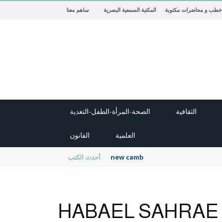
خطب و محاضرات مكتوبة
المكتبة السمعية البصرية
ساهم معنا
الثقافية
الصحة-المرأة-الطفل-التغدية
العلمية
القانون
new cambridge history of islam
أحدث الكتب
HABAEL SAHRAE