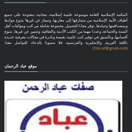
المكتبة الإسلامية العامة موسوعة علمية إسلامية، مجانية، مفتوحة على جميع
أطياف الأمة الإسلامية من مشارقها إلى مغاربها، وتمتاز عن غيرها بتنوع موادها
وبمصداقيتها وحيادها, توفر مجانا للتحميل, مجموعة شاملة من كتب ومؤلفات أهل
السنة والجماعة, وعددا مهما من الكتب الأدبية والثقافية. وتتميز عن غيرها, بتنوع
أقسامها, وبالسبق في توفير كتب علمية نفيسة ونادرة في مجالات معرفية عديدة
باللغة العربية, والإنجليزية والفرنسية. فلا تنسونا بالدعاء. للتواصل معنا:
(fobcaf@gmail.com)
موقع عباد الرحمان