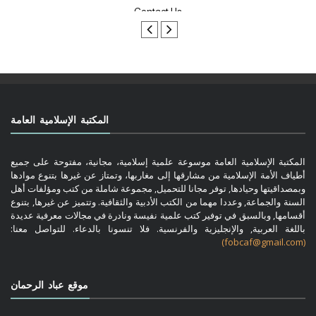
Contact Us
المكتبة الإسلامية العامة
المكتبة الإسلامية العامة موسوعة علمية إسلامية، مجانية، مفتوحة على جميع
أطياف الأمة الإسلامية من مشارقها إلى مغاربها، وتمتاز عن غيرها بتنوع موادها
وبمصداقيتها وحيادها, توفر مجانا للتحميل, مجموعة شاملة من كتب ومؤلفات أهل
السنة والجماعة, وعددا مهما من الكتب الأدبية والثقافية. وتتميز عن غيرها, بتنوع
أقسامها, وبالسبق في توفير كتب علمية نفيسة ونادرة في مجالات معرفية عديدة
باللغة العربية, والإنجليزية والفرنسية. فلا تنسونا بالدعاء. للتواصل معنا:
(fobcaf@gmail.com)
موقع عباد الرحمان