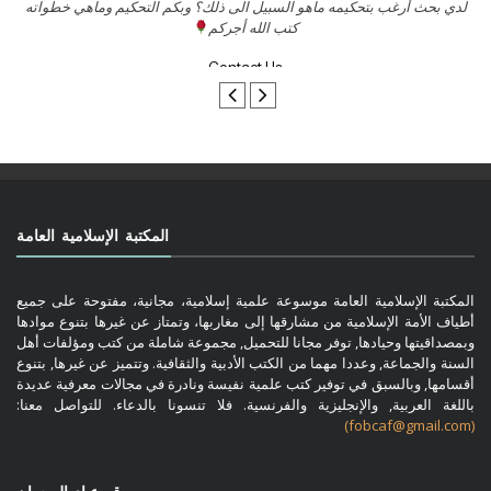
السلام عليكم ورحمة الله وبركاتة أرغب بنشر كتابي معكم
لد
تواصل معنا
المكتبة الإسلامية العامة
المكتبة الإسلامية العامة موسوعة علمية إسلامية، مجانية، مفتوحة على جميع
أطياف الأمة الإسلامية من مشارقها إلى مغاربها، وتمتاز عن غيرها بتنوع موادها
وبمصداقيتها وحيادها, توفر مجانا للتحميل, مجموعة شاملة من كتب ومؤلفات أهل
السنة والجماعة, وعددا مهما من الكتب الأدبية والثقافية. وتتميز عن غيرها, بتنوع
أقسامها, وبالسبق في توفير كتب علمية نفيسة ونادرة في مجالات معرفية عديدة
باللغة العربية, والإنجليزية والفرنسية. فلا تنسونا بالدعاء. للتواصل معنا:
(fobcaf@gmail.com)