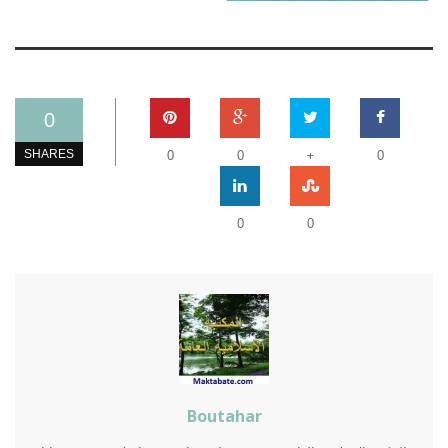
0
+
SHARES
0
0
0
0
0
Boutahar