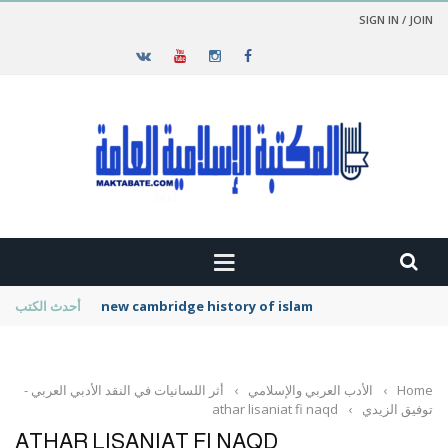
SIGN IN / JOIN
new cambridge history of islam
أحدث الكتب
Home
›
الأدب العربي والإسلامي
›
أثر اللسانيات في النقد الأدبي العربي -
توفيق الزيدي
›
athar lisaniat fi naqd
ATHAR LISANIAT FI NAQD