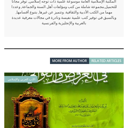
المكتبة الإسلامية العامة موسوعة علمية ذات توجه إسلامي, توفر مجانا
للتحميل,مجموعة شاملة من كتب ومؤلفات أهل السنة والجماعة, وعددا
مهما من الكتب الأدبية والثقافية. وتتميز عن غيرها, بتنوع أقسامها,
وبالسبق في توفير كتب علمية نفيسة ونادرة في مجالات معرفية عديدة
بالعربية والإنجليزية والفرنسية
MORE FROM AUTHOR
RELATED ARTICLES
الأدب العربي والإسلامي