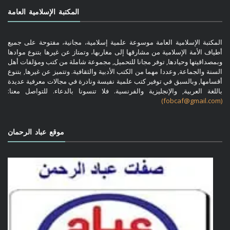
المكتبة الإسلامية العامة
المكتبة الإسلامية العامة موسوعة علمية إسلامية، مجانية، مفتوحة على جميع
أطياف الأمة الإسلامية من مشارقها إلى مغاربها، وتمتاز عن غيرها بتنوع موادها
وبمصداقيتها وحيادها, توفر مجانا للتحميل, مجموعة شاملة من كتب ومؤلفات أهل
السنة والجماعة, وعددا مهما من الكتب الأدبية والثقافية. وتتميز عن غيرها, بتنوع
أقسامها, وبالسبق في توفير كتب علمية نفيسة ونادرة في مجالات معرفية عديدة
باللغة العربية, والإنجليزية والفرنسية. فلا تنسونا بالدعاء. للتواصل معنا:
(fobcaf@gmail.com)
موقع عباد الرحمان