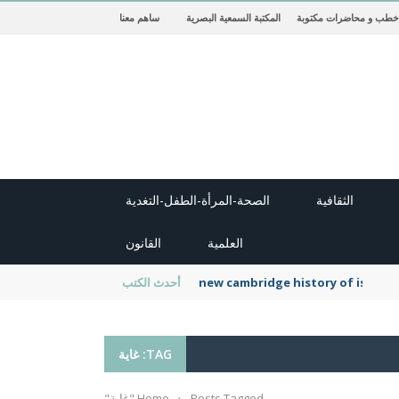
خطب و محاضرات مكتوبة
المكتبة السمعية البصرية
ساهم معنا
الثقافية
الصحة-المرأة-الطفل-التغدية
العلمية
القانون
new cambridge history of islam
أحدث الكتب
TAG: غاية
Posts Tagged "غاية"
›
Home