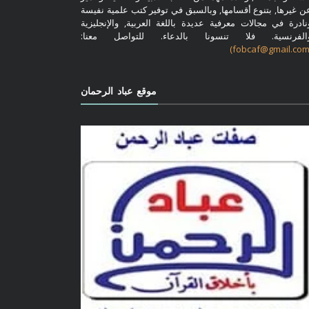
ن غيرها, بتنوع أقسامها, وبالسبق في توفير كتب علمية نفيسة
نادرة في مجالات معرفية عديدة باللغة العربية, والإنجليزية
الفرنسية. فلا تنسونا بالدعاء. للتواصل معنا:
موقع عباد الرحمان