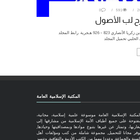
0
591
ح لب الأصول
– غاية الوصول في شرح لب الأصول – زكريا بن محمد بن أحمد بن زكريا الأنصاري 823 – 926 هـجرية رابط المجلد
الحلبي تحميل المجلد
المكتبة الإسلامية العامة
لمكتبة الإسلامية العامة موسوعة علمية إسلامية، مجانية،
فتوحة على جميع أطياف الأمة الإسلامية من مشارقها إلى
غاربها، وتمتاز عن غيرها بتنوع موادها وبمصداقيتها وحيادها,
وفر مجانا للتحميل, مجموعة شاملة من كتب ومؤلفات أهل
لسنة والجماعة, وعددا مهما من الكتب الأدبية والثقافية. وتتميز