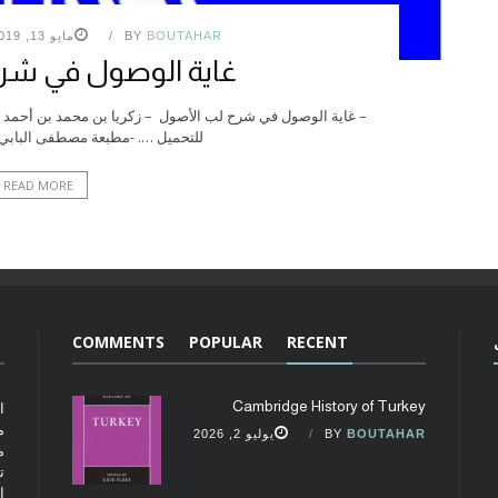
BOUTAHAR
BY
مايو 13, 2019
غاية الوصول في شر
للتحميل …. -مطبعة مصطفى البابي 
READ MORE
COMMENTS
POPULAR
RECENT
Cambridge History of Turkey
ا
م
BOUTAHAR
BY
يوليو 2, 2026
م
ت
ا